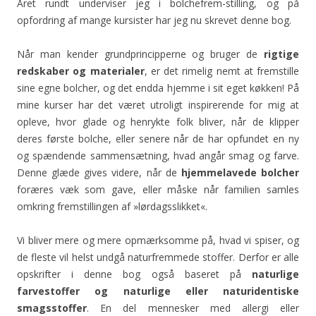
Året rundt underviser jeg i bolchefrem-stilling, og på
opfordring af mange kursister har jeg nu skrevet denne bog.
Når man kender grundprincipperne og bruger de
rigtige
redskaber og materialer
, er det rimelig nemt at fremstille
sine egne bolcher, og det endda hjemme i sit eget køkken! På
mine kurser har det været utroligt inspirerende for mig at
opleve, hvor glade og henrykte folk bliver, når de klipper
deres første bolche, eller senere når de har opfundet en ny
og spændende sammensætning, hvad angår smag og farve.
Denne glæde gives videre, når de
hjemmelavede bolcher
foræres væk som gave, eller måske når familien samles
omkring fremstillingen af »lørdagsslikket«.
Vi bliver mere og mere opmærksomme på, hvad vi spiser, og
de fleste vil helst undgå naturfremmede stoffer. Derfor er alle
opskrifter i denne bog også baseret på
naturlige
farvestoffer og naturlige eller naturidentiske
smagsstoffer
. En del mennesker med allergi eller