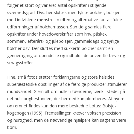
følger et stort og varieret antal opskrifter i stigende
sværhedsgrad. Dvs. her sluttes med fyldte bolcher, bolsjer
med indviklede mønstre i midten og alternative fantasifulde
udformninger af bolchemassen. Samtidig samles flere
opskrifter under hovedoverskrifter som hhv. påske-,
sommer-, efterårs- og julebolsjer, gammeldags og syrlige
bolcher osv. Der sluttes med sukkerfri bolcher samt en
gennemgang af oprindelse og indhold i de anvendte farve og
smagsstoffer.
Fine, små fotos støtter forklaringerne og store helsides
superæstetiske opstillinger af de færdige produkter stimulerer
mundvandet. Glem alt om huller i tænderne, tænk i stedet på
det hul i bogbestanden, der hermed kan plomberes. Af nyere
om emnet findes kun den mere beskedne Lotus: Bolsje-
kogebogen (1995). Fremstillingen kræver voksen præcision
og hurtighed, men de nødvendige hjælpere kan sagtens være
børn.